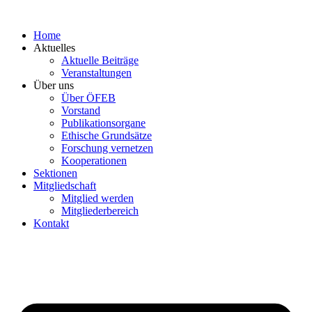
Zum
Inhalt
Home
springen
Aktuelles
Aktuelle Beiträge
Veranstaltungen
Über uns
Über ÖFEB
Vorstand
Publikationsorgane
Ethische Grundsätze
Forschung vernetzen
Kooperationen
Sektionen
Mitgliedschaft
Mitglied werden
Mitgliederbereich
Kontakt