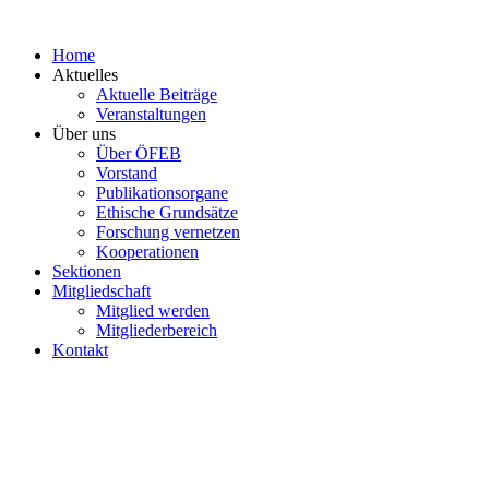
Zum
Inhalt
Home
springen
Aktuelles
Aktuelle Beiträge
Veranstaltungen
Über uns
Über ÖFEB
Vorstand
Publikationsorgane
Ethische Grundsätze
Forschung vernetzen
Kooperationen
Sektionen
Mitgliedschaft
Mitglied werden
Mitgliederbereich
Kontakt