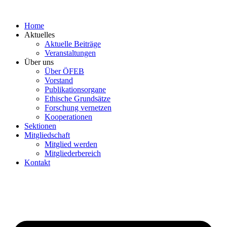
Zum
Inhalt
Home
springen
Aktuelles
Aktuelle Beiträge
Veranstaltungen
Über uns
Über ÖFEB
Vorstand
Publikationsorgane
Ethische Grundsätze
Forschung vernetzen
Kooperationen
Sektionen
Mitgliedschaft
Mitglied werden
Mitgliederbereich
Kontakt