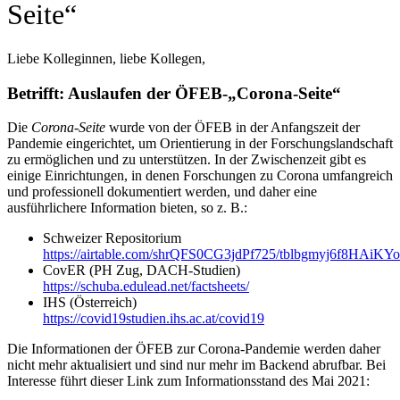
Seite“
Liebe Kolleginnen, liebe Kollegen,
Betrifft: Auslaufen der ÖFEB-„Corona-Seite“
Die
Corona-Seite
wurde von der ÖFEB in der Anfangszeit der
Pandemie eingerichtet, um Orientierung in der Forschungslandschaft
zu ermöglichen und zu unterstützen. In der Zwischenzeit gibt es
einige Einrichtungen, in denen Forschungen zu Corona umfangreich
und professionell dokumentiert werden, und daher eine
ausführlichere Information bieten, so z. B.:
Schweizer Repositorium
https://airtable.com/shrQFS0CG3jdPf725/tblbgmyj6f8HAiKYo
CovER (PH Zug, DACH-Studien)
https://schuba.edulead.net/factsheets/
IHS (Österreich)
https://covid19studien.ihs.ac.at/covid19
Die Informationen der ÖFEB zur Corona-Pandemie werden daher
nicht mehr aktualisiert und sind nur mehr im Backend abrufbar. Bei
Interesse führt dieser Link zum Informationsstand des Mai 2021: