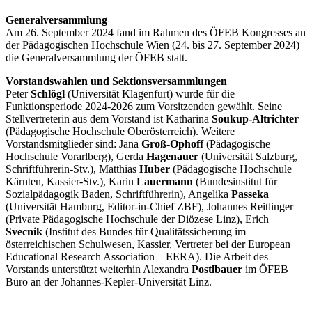
Generalversammlung
Am 26. September 2024 fand im Rahmen des ÖFEB Kongresses an
der Pädagogischen Hochschule Wien (24. bis 27. September 2024)
die Generalversammlung der ÖFEB statt.
Vorstandswahlen und Sektionsversammlungen
Peter
Schlögl
(Universität Klagenfurt) wurde für die
Funktionsperiode 2024-2026 zum Vorsitzenden gewählt. Seine
Stellvertreterin aus dem Vorstand ist Katharina
Soukup-Altrichter
(Pädagogische Hochschule Oberösterreich). Weitere
Vorstandsmitglieder sind: Jana
Groß-Ophoff
(Pädagogische
Hochschule Vorarlberg), Gerda
Hagenauer
(Universität Salzburg,
Schriftführerin-Stv.), Matthias
Huber
(Pädagogische Hochschule
Kärnten, Kassier-Stv.), Karin
Lauermann
(Bundesinstitut für
Sozialpädagogik Baden, Schriftführerin), Angelika
Passeka
(Universität Hamburg, Editor-in-Chief ZBF), Johannes Reitlinger
(Private Pädagogische Hochschule der Diözese Linz), Erich
Svecnik
(Institut des Bundes für Qualitätssicherung im
österreichischen Schulwesen, Kassier, Vertreter bei der European
Educational Research Association – EERA). Die Arbeit des
Vorstands unterstützt weiterhin Alexandra
Postlbauer
im ÖFEB
Büro an der Johannes-Kepler-Universität Linz.