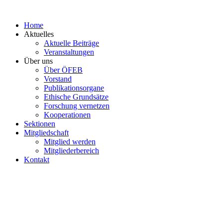
Zum
Inhalt
Home
springen
Aktuelles
Aktuelle Beiträge
Veranstaltungen
Über uns
Über ÖFEB
Vorstand
Publikationsorgane
Ethische Grundsätze
Forschung vernetzen
Kooperationen
Sektionen
Mitgliedschaft
Mitglied werden
Mitgliederbereich
Kontakt