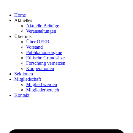
Zum
Inhalt
Home
springen
Aktuelles
Aktuelle Beiträge
Veranstaltungen
Über uns
Über ÖFEB
Vorstand
Publikationsorgane
Ethische Grundsätze
Forschung vernetzen
Kooperationen
Sektionen
Mitgliedschaft
Mitglied werden
Mitgliederbereich
Kontakt