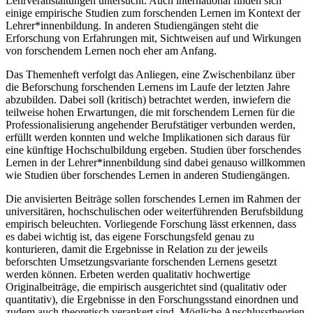
Lehrveranstaltungen untersucht. Auch international finden sich
einige empirische Studien zum forschenden Lernen im Kontext der
Lehrer*innenbildung. In anderen Studiengängen steht die
Erforschung von Erfahrungen mit, Sichtweisen auf und Wirkungen
von forschendem Lernen noch eher am Anfang.
Das Themenheft verfolgt das Anliegen, eine Zwischenbilanz über
die Beforschung forschenden Lernens im Laufe der letzten Jahre
abzubilden. Dabei soll (kritisch) betrachtet werden, inwiefern die
teilweise hohen Erwartungen, die mit forschendem Lernen für die
Professionalisierung angehender Berufstätiger verbunden werden,
erfüllt werden konnten und welche Implikationen sich daraus für
eine künftige Hochschulbildung ergeben. Studien über forschendes
Lernen in der Lehrer*innenbildung sind dabei genauso willkommen
wie Studien über forschendes Lernen in anderen Studiengängen.
Die anvisierten Beiträge sollen forschendes Lernen im Rahmen der
universitären, hochschulischen oder weiterführenden Berufsbildung
empirisch beleuchten. Vorliegende Forschung lässt erkennen, dass
es dabei wichtig ist, das eigene Forschungsfeld genau zu
konturieren, damit die Ergebnisse in Relation zu der jeweils
beforschten Umsetzungsvariante forschenden Lernens gesetzt
werden können. Erbeten werden qualitativ hochwertige
Originalbeiträge, die empirisch ausgerichtet sind (qualitativ oder
quantitativ), die Ergebnisse in den Forschungsstand einordnen und
zudem auch theoretisch verankert sind. Mögliche Anschlusstheorien